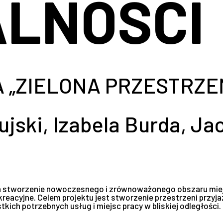
LNOŚCI
A „ZIELONA PRZESTRZE
jski, Izabela Burda, Ja
da stworzenie nowoczesnego i zrównoważonego obszaru miejs
eacyjne. Celem projektu jest stworzenie przestrzeni przyjaz
kich potrzebnych usług i miejsc pracy w bliskiej odległości.