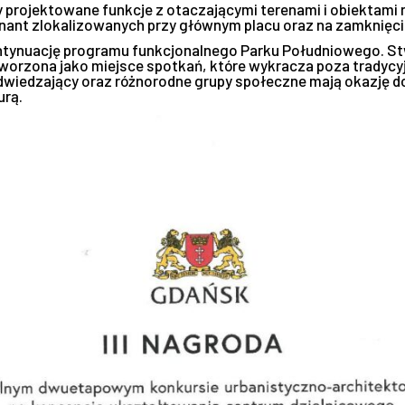
 projektowane funkcje z otaczającymi terenami i obiektami 
inant zlokalizowanych przy głównym placu oraz na zamknięc
ontynuację programu funkcjonalnego Parku Południowego. S
worzona jako miejsce spotkań, które wykracza poza tradycyj
wiedzający oraz różnorodne grupy społeczne mają okazję do 
urą.