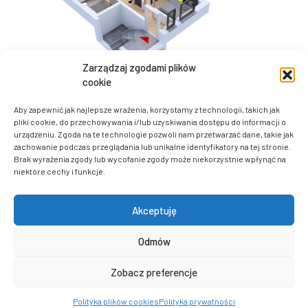
Zarządzaj zgodami plików
cookie
Aby zapewnić jak najlepsze wrażenia, korzystamy z technologii, takich jak
pliki cookie, do przechowywania i/lub uzyskiwania dostępu do informacji o
urządzeniu. Zgoda na te technologie pozwoli nam przetwarzać dane, takie jak
zachowanie podczas przeglądania lub unikalne identyfikatory na tej stronie.
Brak wyrażenia zgody lub wycofanie zgody może niekorzystnie wpłynąć na
niektóre cechy i funkcje.
Akceptuję
Pracownia Projektowa Front Sp. z o.o.
Pomorski Park Naukowo – Technologiczny w Gdyni
Odmów
biuro@pracowniafront.pl
Zobacz preferencje
WEBSITESTYLE - STRONY INTERNETOWE
© COPYRIGHT 2026 FRONT FRONT - PRACOWNIA PROJEKTOWA
Polityka plików cookies
Polityka prywatności